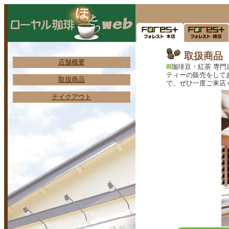
取扱商品
店舗概要
珈琲豆・紅茶 専
ティーの販売をして
取扱商品
で、ぜひ一度ご来店
テイクアウト